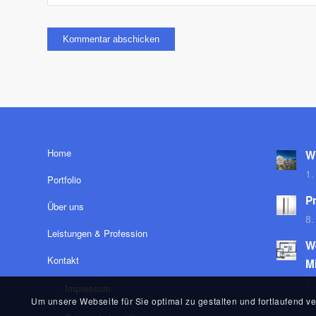
Home
W
1.
Portfolio
Pr
Über uns
8.
Leistungen & Profession
W
Kontakt
M
7.
Impressum
Um unsere Webseite für Sie optimal zu gestalten und fortlaufend